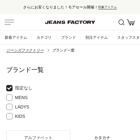
さらにお安くなりました！モアセール開催！
対象アイテム
新着アイテム
カテゴリ
ブランド
別注アイテム
スタッフスタ
ジーンズファクトリー
ブランド一覧
ブランド一覧
指定なし
MENS
LADYS
KIDS
アルファベット
カタカナ