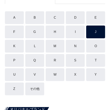
A
B
C
D
E
F
G
H
I
J
K
L
M
N
O
P
Q
R
S
T
U
V
W
X
Y
Z
その他
オリジナルブランド