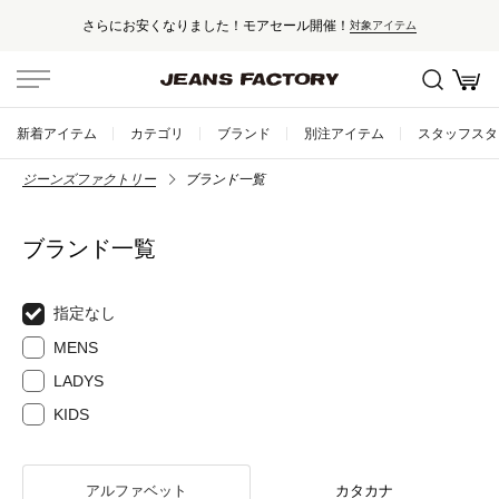
さらにお安くなりました！モアセール開催！
対象アイテム
新着アイテム
カテゴリ
ブランド
別注アイテム
スタッフスタ
ジーンズファクトリー
ブランド一覧
ブランド一覧
指定なし
MENS
LADYS
KIDS
アルファベット
カタカナ