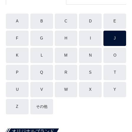
A
B
C
D
E
F
G
H
I
J
K
L
M
N
O
P
Q
R
S
T
U
V
W
X
Y
Z
その他
オリジナルブランド