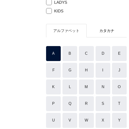
LADYS
KIDS
アルファベット
カタカナ
A
B
C
D
E
F
G
H
I
J
K
L
M
N
O
P
Q
R
S
T
U
V
W
X
Y