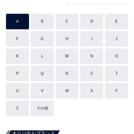
A
B
C
D
E
F
G
H
I
J
K
L
M
N
O
P
Q
R
S
T
U
V
W
X
Y
Z
その他
オリジナルブランド