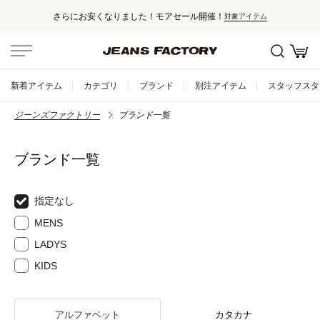
さらにお安くなりました！モアセール開催！
対象アイテム
新着アイテム
カテゴリ
ブランド
別注アイテム
スタッフスタ
ジーンズファクトリー
ブランド一覧
ブランド一覧
指定なし
MENS
LADYS
KIDS
アルファベット
カタカナ