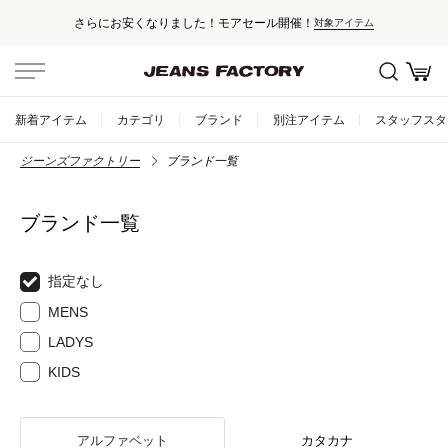
さらにお安くなりました！モアセール開催！
対象アイテム
新着アイテム
カテゴリ
ブランド
別注アイテム
スタッフスタ
ジーンズファクトリー
ブランド一覧
ブランド一覧
指定なし
MENS
LADYS
KIDS
アルファベット
カタカナ