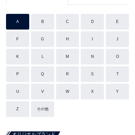
A
B
C
D
E
F
G
H
I
J
K
L
M
N
O
P
Q
R
S
T
U
V
W
X
Y
Z
その他
オリジナルブランド