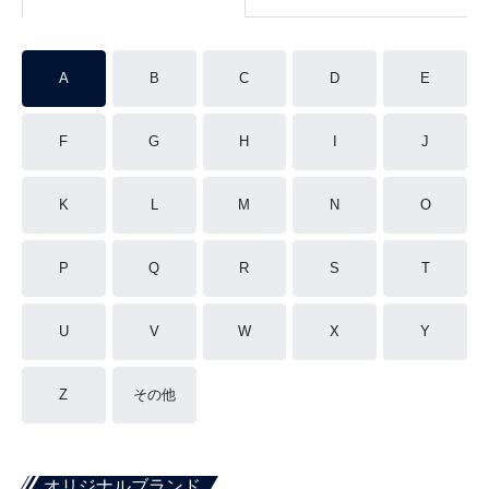
A
B
C
D
E
F
G
H
I
J
K
L
M
N
O
P
Q
R
S
T
U
V
W
X
Y
Z
その他
オリジナルブランド