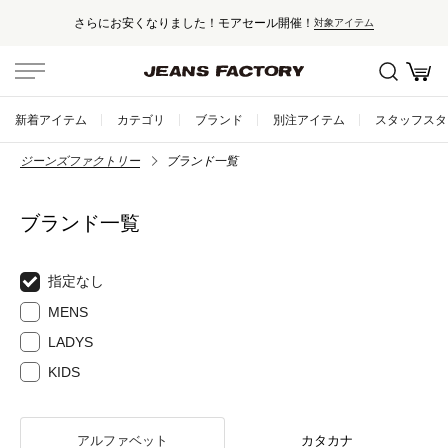
さらにお安くなりました！モアセール開催！
対象アイテム
新着アイテム
カテゴリ
ブランド
別注アイテム
スタッフスタ
ジーンズファクトリー
ブランド一覧
ブランド一覧
指定なし
MENS
LADYS
KIDS
アルファベット
カタカナ