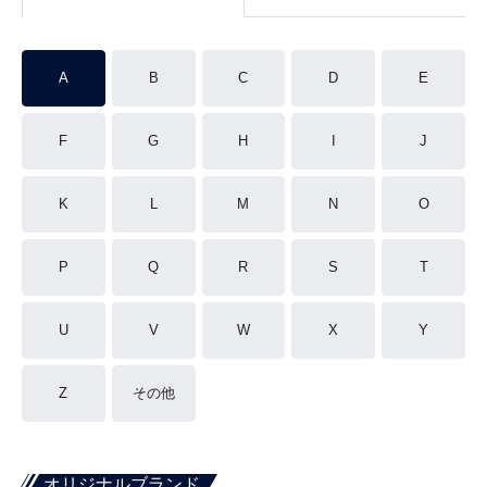
A
B
C
D
E
F
G
H
I
J
K
L
M
N
O
P
Q
R
S
T
U
V
W
X
Y
Z
その他
オリジナルブランド