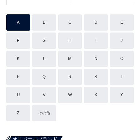
A
B
C
D
E
F
G
H
I
J
K
L
M
N
O
P
Q
R
S
T
U
V
W
X
Y
Z
その他
オリジナルブランド