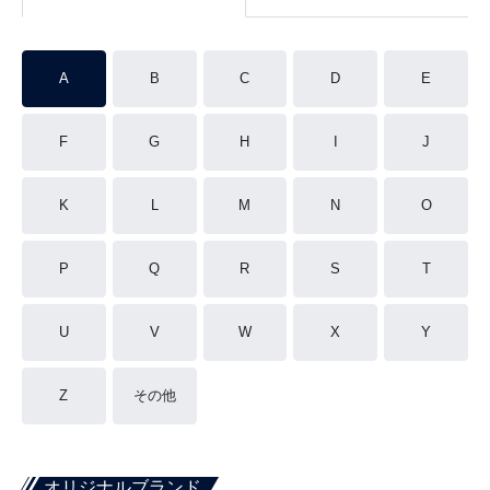
A
B
C
D
E
F
G
H
I
J
K
L
M
N
O
P
Q
R
S
T
U
V
W
X
Y
Z
その他
オリジナルブランド