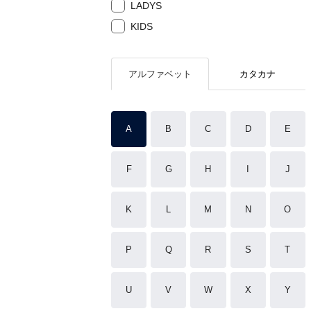
LADYS
KIDS
アルファベット
カタカナ
A
B
C
D
E
F
G
H
I
J
K
L
M
N
O
P
Q
R
S
T
U
V
W
X
Y