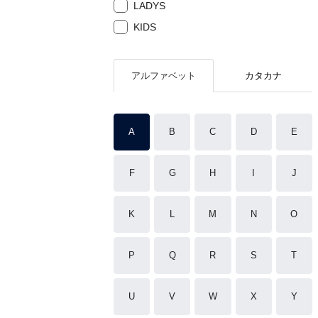
LADYS
KIDS
アルファベット
カタカナ
A
B
C
D
E
F
G
H
I
J
K
L
M
N
O
P
Q
R
S
T
U
V
W
X
Y