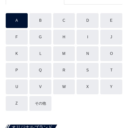
A
B
C
D
E
F
G
H
I
J
K
L
M
N
O
P
Q
R
S
T
U
V
W
X
Y
Z
その他
オリジナルブランド