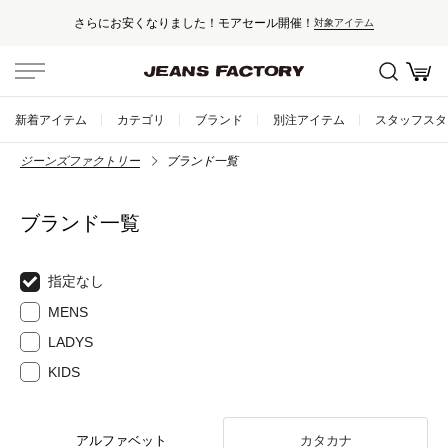
さらにお安くなりました！モアセール開催！
対象アイテム
新着アイテム
カテゴリ
ブランド
別注アイテム
スタッフスタ
ジーンズファクトリー
ブランド一覧
ブランド一覧
指定なし
MENS
LADYS
KIDS
アルファベット
カタカナ