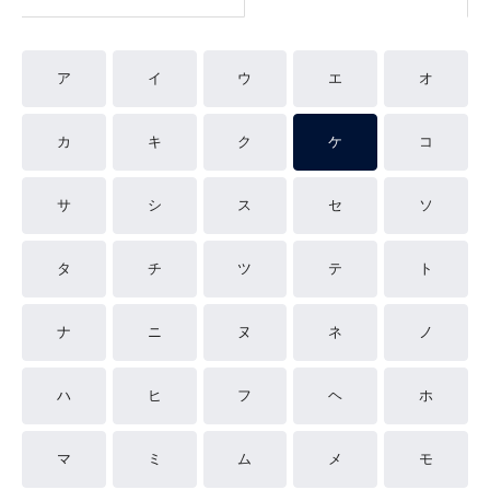
ア
イ
ウ
エ
オ
カ
キ
ク
ケ
コ
サ
シ
ス
セ
ソ
タ
チ
ツ
テ
ト
ナ
ニ
ヌ
ネ
ノ
ハ
ヒ
フ
ヘ
ホ
マ
ミ
ム
メ
モ