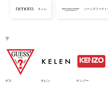
ネノム
ジーンズファクト
ケ
ゲス
ケレン
ケンゾー