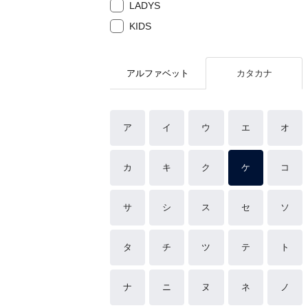
LADYS
KIDS
アルファベット
カタカナ
ア
イ
ウ
エ
オ
カ
キ
ク
ケ
コ
サ
シ
ス
セ
ソ
タ
チ
ツ
テ
ト
ナ
ニ
ヌ
ネ
ノ