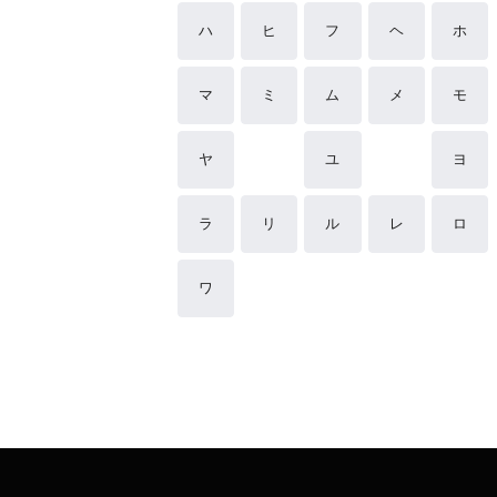
ハ
ヒ
フ
ヘ
ホ
マ
ミ
ム
メ
モ
ヤ
ユ
ヨ
ラ
リ
ル
レ
ロ
ワ