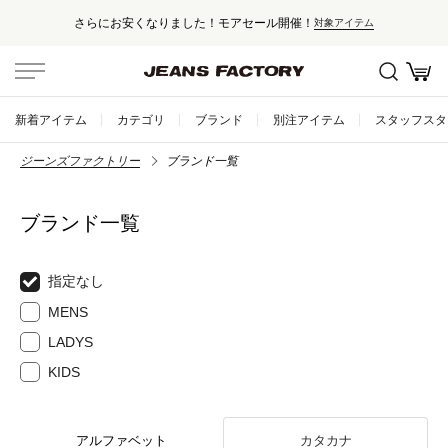
さらにお安くなりました！モアセール開催！
対象アイテム
新着アイテム
カテゴリ
ブランド
別注アイテム
スタッフスタ
ジーンズファクトリー
ブランド一覧
ブランド一覧
指定なし
MENS
LADYS
KIDS
アルファベット
カタカナ