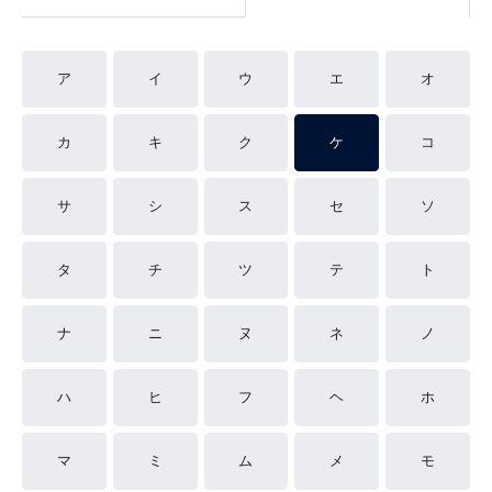
ア
イ
ウ
エ
オ
カ
キ
ク
ケ
コ
サ
シ
ス
セ
ソ
タ
チ
ツ
テ
ト
ナ
ニ
ヌ
ネ
ノ
ハ
ヒ
フ
ヘ
ホ
マ
ミ
ム
メ
モ