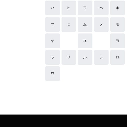
ハ
ヒ
フ
ヘ
ホ
マ
ミ
ム
メ
モ
ヤ
ユ
ヨ
ラ
リ
ル
レ
ロ
ワ