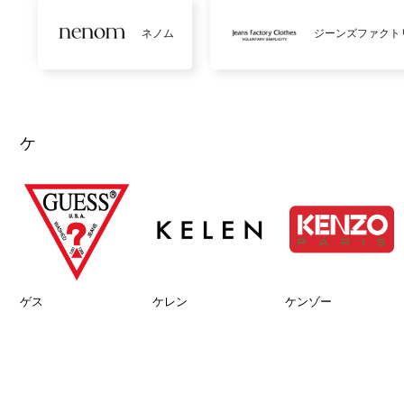
ネノム
ジーンズファクト
ケ
ゲス
ケレン
ケンゾー