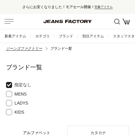
さらにお安くなりました！モアセール開催！
対象アイテム
新着アイテム
カテゴリ
ブランド
別注アイテム
スタッフスタ
ジーンズファクトリー
ブランド一覧
ブランド一覧
指定なし
MENS
LADYS
KIDS
アルファベット
カタカナ