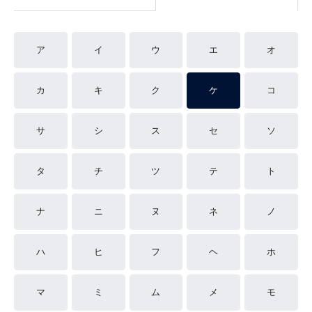
ア
イ
ウ
エ
オ
カ
キ
ク
ケ
コ
サ
シ
ス
セ
ソ
タ
チ
ツ
テ
ト
ナ
ニ
ヌ
ネ
ノ
ハ
ヒ
フ
ヘ
ホ
マ
ミ
ム
メ
モ