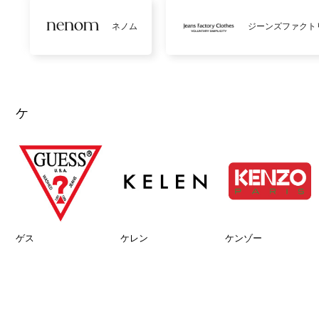
ネノム
ジーンズファクト
ケ
ゲス
ケレン
ケンゾー