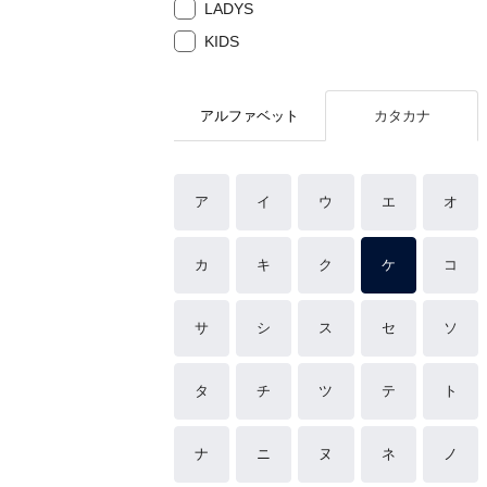
LADYS
KIDS
アルファベット
カタカナ
ア
イ
ウ
エ
オ
カ
キ
ク
ケ
コ
サ
シ
ス
セ
ソ
タ
チ
ツ
テ
ト
ナ
ニ
ヌ
ネ
ノ