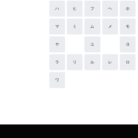
ハ
ヒ
フ
ヘ
ホ
マ
ミ
ム
メ
モ
ヤ
ユ
ヨ
ラ
リ
ル
レ
ロ
ワ