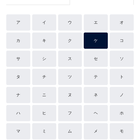
ア
イ
ウ
エ
オ
カ
キ
ク
ケ
コ
サ
シ
ス
セ
ソ
タ
チ
ツ
テ
ト
ナ
ニ
ヌ
ネ
ノ
ハ
ヒ
フ
ヘ
ホ
マ
ミ
ム
メ
モ