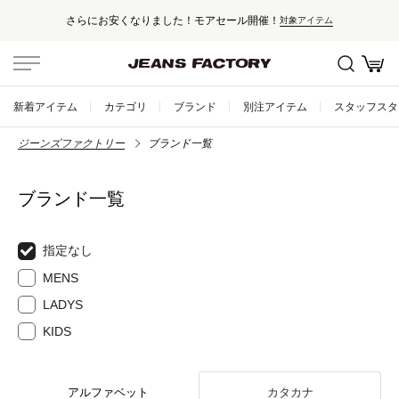
さらにお安くなりました！モアセール開催！
対象アイテム
新着アイテム
カテゴリ
ブランド
別注アイテム
スタッフスタ
ジーンズファクトリー
ブランド一覧
ブランド一覧
指定なし
MENS
LADYS
KIDS
アルファベット
カタカナ