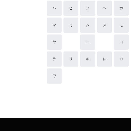
ハ
ヒ
フ
ヘ
ホ
マ
ミ
ム
メ
モ
ヤ
ユ
ヨ
ラ
リ
ル
レ
ロ
ワ