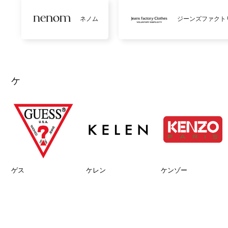
ネノム
ジーンズファクト
ケ
ゲス
ケレン
ケンゾー