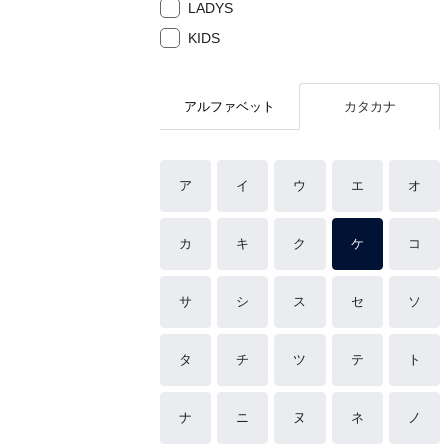
LADYS
KIDS
アルファベット
カタカナ
ア
イ
ウ
エ
オ
カ
キ
ク
ケ
コ
サ
シ
ス
セ
ソ
タ
チ
ツ
テ
ト
ナ
ニ
ヌ
ネ
ノ