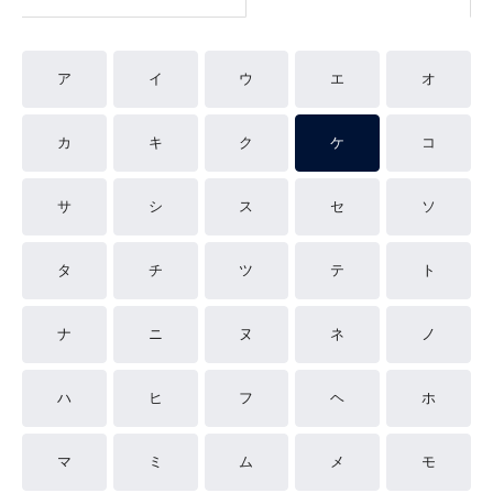
ア
イ
ウ
エ
オ
カ
キ
ク
ケ
コ
サ
シ
ス
セ
ソ
タ
チ
ツ
テ
ト
ナ
ニ
ヌ
ネ
ノ
ハ
ヒ
フ
ヘ
ホ
マ
ミ
ム
メ
モ