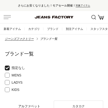
さらにお安くなりました！モアセール開催！
対象アイテム
新着アイテム
カテゴリ
ブランド
別注アイテム
スタッフスタ
ジーンズファクトリー
ブランド一覧
ブランド一覧
指定なし
MENS
LADYS
KIDS
アルファベット
カタカナ