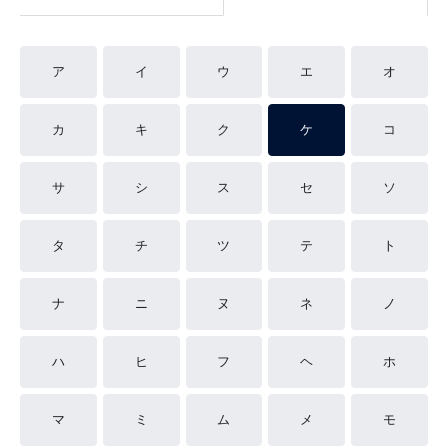
ア
イ
ウ
エ
オ
カ
キ
ク
ケ
コ
サ
シ
ス
セ
ソ
タ
チ
ツ
テ
ト
ナ
ニ
ヌ
ネ
ノ
ハ
ヒ
フ
ヘ
ホ
マ
ミ
ム
メ
モ