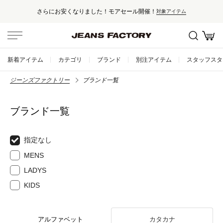
さらにお安くなりました！モアセール開催！
対象アイテム
新着アイテム
カテゴリ
ブランド
別注アイテム
スタッフスタ
ジーンズファクトリー
ブランド一覧
ブランド一覧
指定なし
MENS
LADYS
KIDS
アルファベット
カタカナ