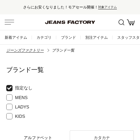
さらにお安くなりました！モアセール開催！
対象アイテム
新着アイテム
カテゴリ
ブランド
別注アイテム
スタッフスタ
ジーンズファクトリー
ブランド一覧
ブランド一覧
指定なし
MENS
LADYS
KIDS
アルファベット
カタカナ