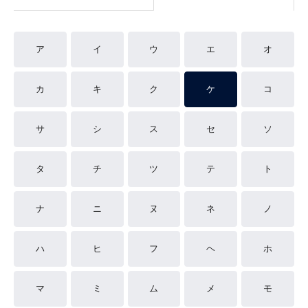
ア
イ
ウ
エ
オ
カ
キ
ク
ケ
コ
サ
シ
ス
セ
ソ
タ
チ
ツ
テ
ト
ナ
ニ
ヌ
ネ
ノ
ハ
ヒ
フ
ヘ
ホ
マ
ミ
ム
メ
モ