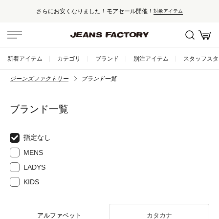
さらにお安くなりました！モアセール開催！
対象アイテム
新着アイテム
カテゴリ
ブランド
別注アイテム
スタッフスタ
ジーンズファクトリー
ブランド一覧
ブランド一覧
指定なし
MENS
LADYS
KIDS
アルファベット
カタカナ