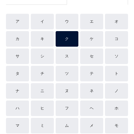
ア
イ
ウ
エ
オ
カ
キ
ク
ケ
コ
サ
シ
ス
セ
ソ
タ
チ
ツ
テ
ト
ナ
ニ
ヌ
ネ
ノ
ハ
ヒ
フ
ヘ
ホ
マ
ミ
ム
メ
モ