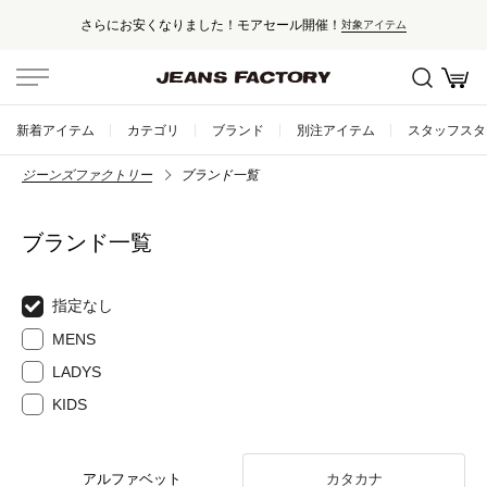
さらにお安くなりました！モアセール開催！
対象アイテム
新着アイテム
カテゴリ
ブランド
別注アイテム
スタッフスタ
ジーンズファクトリー
ブランド一覧
ブランド一覧
指定なし
MENS
LADYS
KIDS
アルファベット
カタカナ