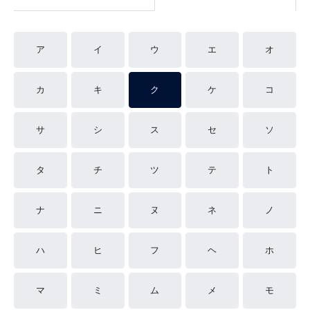
ア
イ
ウ
エ
オ
カ
キ
ク
ケ
コ
サ
シ
ス
セ
ソ
タ
チ
ツ
テ
ト
ナ
ニ
ヌ
ネ
ノ
ハ
ヒ
フ
ヘ
ホ
マ
ミ
ム
メ
モ