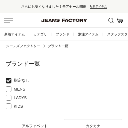
さらにお安くなりました！モアセール開催！
対象アイテム
新着アイテム
カテゴリ
ブランド
別注アイテム
スタッフスタ
ジーンズファクトリー
ブランド一覧
ブランド一覧
指定なし
MENS
LADYS
KIDS
アルファベット
カタカナ