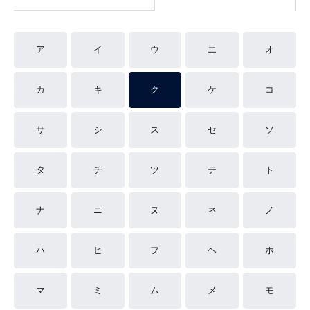
ア
イ
ウ
エ
オ
カ
キ
ク
ケ
コ
サ
シ
ス
セ
ソ
タ
チ
ツ
テ
ト
ナ
ニ
ヌ
ネ
ノ
ハ
ヒ
フ
ヘ
ホ
マ
ミ
ム
メ
モ