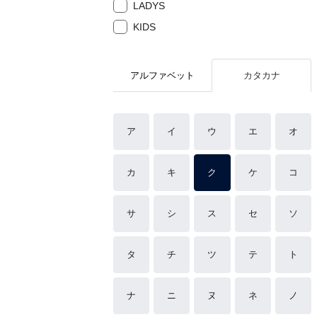
LADYS
KIDS
アルファベット
カタカナ
ア
イ
ウ
エ
オ
カ
キ
ク
ケ
コ
サ
シ
ス
セ
ソ
タ
チ
ツ
テ
ト
ナ
ニ
ヌ
ネ
ノ