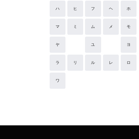
ハ
ヒ
フ
ヘ
ホ
マ
ミ
ム
メ
モ
ヤ
ユ
ヨ
ラ
リ
ル
レ
ロ
ワ