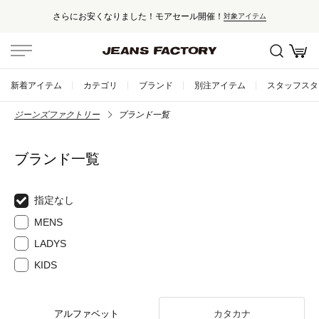
さらにお安くなりました！モアセール開催！
対象アイテム
新着アイテム
カテゴリ
ブランド
別注アイテム
スタッフスタ
ジーンズファクトリー
ブランド一覧
ブランド一覧
指定なし
MENS
LADYS
KIDS
アルファベット
カタカナ