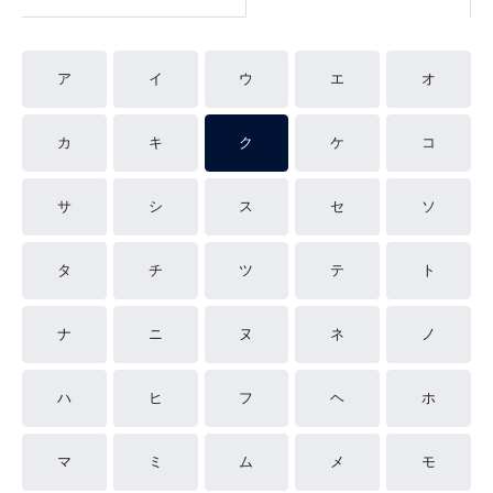
ア
イ
ウ
エ
オ
カ
キ
ク
ケ
コ
サ
シ
ス
セ
ソ
タ
チ
ツ
テ
ト
ナ
ニ
ヌ
ネ
ノ
ハ
ヒ
フ
ヘ
ホ
マ
ミ
ム
メ
モ