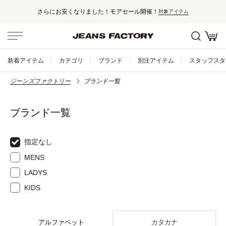
さらにお安くなりました！モアセール開催！
対象アイテム
新着アイテム
カテゴリ
ブランド
別注アイテム
スタッフスタ
ジーンズファクトリー
ブランド一覧
ブランド一覧
指定なし
MENS
LADYS
KIDS
アルファベット
カタカナ