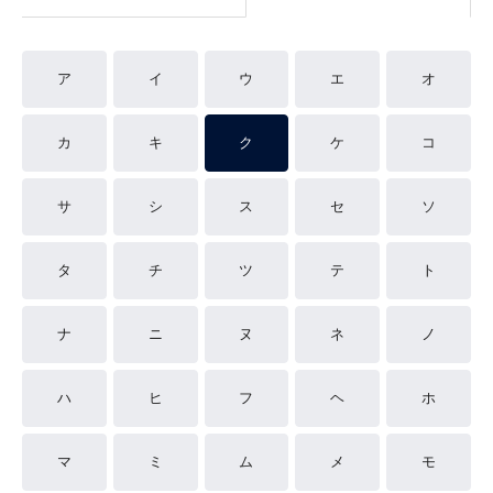
ア
イ
ウ
エ
オ
カ
キ
ク
ケ
コ
サ
シ
ス
セ
ソ
タ
チ
ツ
テ
ト
ナ
ニ
ヌ
ネ
ノ
ハ
ヒ
フ
ヘ
ホ
マ
ミ
ム
メ
モ