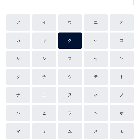
ア
イ
ウ
エ
オ
カ
キ
ク
ケ
コ
サ
シ
ス
セ
ソ
タ
チ
ツ
テ
ト
ナ
ニ
ヌ
ネ
ノ
ハ
ヒ
フ
ヘ
ホ
マ
ミ
ム
メ
モ