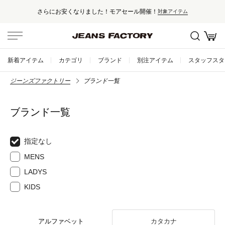
さらにお安くなりました！モアセール開催！
対象アイテム
新着アイテム
カテゴリ
ブランド
別注アイテム
スタッフスタ
ジーンズファクトリー
ブランド一覧
ブランド一覧
指定なし
MENS
LADYS
KIDS
アルファベット
カタカナ