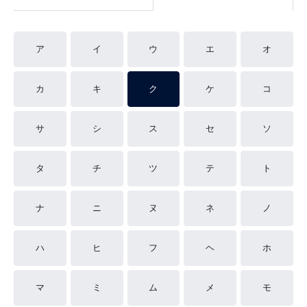
ア
イ
ウ
エ
オ
カ
キ
ク
ケ
コ
サ
シ
ス
セ
ソ
タ
チ
ツ
テ
ト
ナ
ニ
ヌ
ネ
ノ
ハ
ヒ
フ
ヘ
ホ
マ
ミ
ム
メ
モ