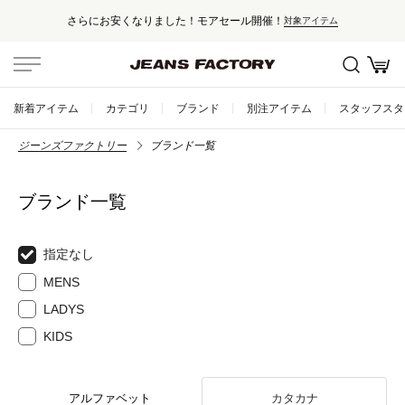
さらにお安くなりました！モアセール開催！
対象アイテム
新着アイテム
カテゴリ
ブランド
別注アイテム
スタッフスタ
ジーンズファクトリー
ブランド一覧
ブランド一覧
指定なし
MENS
LADYS
KIDS
アルファベット
カタカナ