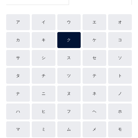
ア
イ
ウ
エ
オ
カ
キ
ク
ケ
コ
サ
シ
ス
セ
ソ
タ
チ
ツ
テ
ト
ナ
ニ
ヌ
ネ
ノ
ハ
ヒ
フ
ヘ
ホ
マ
ミ
ム
メ
モ