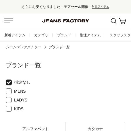
さらにお安くなりました！モアセール開催！
対象アイテム
新着アイテム
カテゴリ
ブランド
別注アイテム
スタッフスタ
ジーンズファクトリー
ブランド一覧
ブランド一覧
指定なし
MENS
LADYS
KIDS
アルファベット
カタカナ