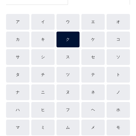
ア
イ
ウ
エ
オ
カ
キ
ク
ケ
コ
サ
シ
ス
セ
ソ
タ
チ
ツ
テ
ト
ナ
ニ
ヌ
ネ
ノ
ハ
ヒ
フ
ヘ
ホ
マ
ミ
ム
メ
モ