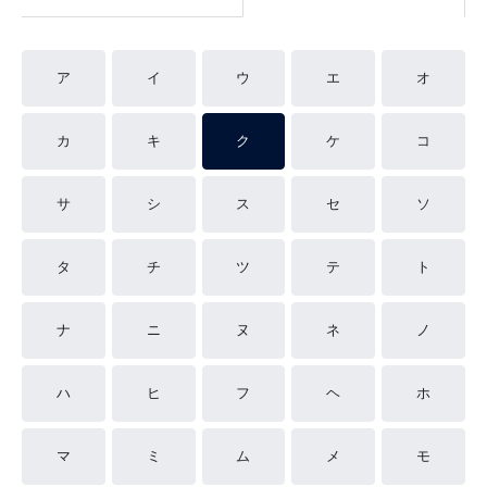
ア
イ
ウ
エ
オ
カ
キ
ク
ケ
コ
サ
シ
ス
セ
ソ
タ
チ
ツ
テ
ト
ナ
ニ
ヌ
ネ
ノ
ハ
ヒ
フ
ヘ
ホ
マ
ミ
ム
メ
モ