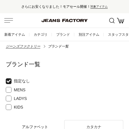
さらにお安くなりました！モアセール開催！
対象アイテム
新着アイテム
カテゴリ
ブランド
別注アイテム
スタッフスタ
ジーンズファクトリー
ブランド一覧
ブランド一覧
指定なし
MENS
LADYS
KIDS
アルファベット
カタカナ