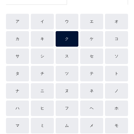
ア
イ
ウ
エ
オ
カ
キ
ク
ケ
コ
サ
シ
ス
セ
ソ
タ
チ
ツ
テ
ト
ナ
ニ
ヌ
ネ
ノ
ハ
ヒ
フ
ヘ
ホ
マ
ミ
ム
メ
モ