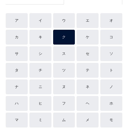
ア
イ
ウ
エ
オ
カ
キ
ク
ケ
コ
サ
シ
ス
セ
ソ
タ
チ
ツ
テ
ト
ナ
ニ
ヌ
ネ
ノ
ハ
ヒ
フ
ヘ
ホ
マ
ミ
ム
メ
モ