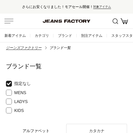
さらにお安くなりました！モアセール開催！
対象アイテム
新着アイテム
カテゴリ
ブランド
別注アイテム
スタッフスタ
ジーンズファクトリー
ブランド一覧
ブランド一覧
指定なし
MENS
LADYS
KIDS
アルファベット
カタカナ