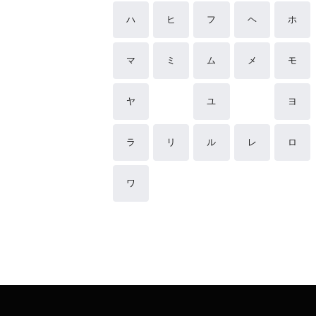
ハ
ヒ
フ
ヘ
ホ
マ
ミ
ム
メ
モ
ヤ
ユ
ヨ
ラ
リ
ル
レ
ロ
ワ