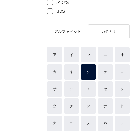
LADYS
KIDS
アルファベット
カタカナ
ア
イ
ウ
エ
オ
カ
キ
ク
ケ
コ
サ
シ
ス
セ
ソ
タ
チ
ツ
テ
ト
ナ
ニ
ヌ
ネ
ノ