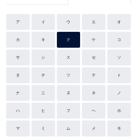
ア
イ
ウ
エ
オ
カ
キ
ク
ケ
コ
サ
シ
ス
セ
ソ
タ
チ
ツ
テ
ト
ナ
ニ
ヌ
ネ
ノ
ハ
ヒ
フ
ヘ
ホ
マ
ミ
ム
メ
モ