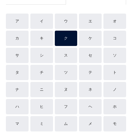
ア
イ
ウ
エ
オ
カ
キ
ク
ケ
コ
サ
シ
ス
セ
ソ
タ
チ
ツ
テ
ト
ナ
ニ
ヌ
ネ
ノ
ハ
ヒ
フ
ヘ
ホ
マ
ミ
ム
メ
モ