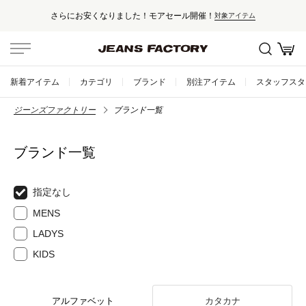
さらにお安くなりました！モアセール開催！
対象アイテム
新着アイテム
カテゴリ
ブランド
別注アイテム
スタッフスタ
ジーンズファクトリー
ブランド一覧
ブランド一覧
指定なし
MENS
LADYS
KIDS
アルファベット
カタカナ