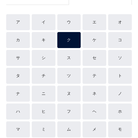
ア
イ
ウ
エ
オ
カ
キ
ク
ケ
コ
サ
シ
ス
セ
ソ
タ
チ
ツ
テ
ト
ナ
ニ
ヌ
ネ
ノ
ハ
ヒ
フ
ヘ
ホ
マ
ミ
ム
メ
モ