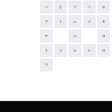
ハ
ヒ
フ
ヘ
ホ
マ
ミ
ム
メ
モ
ヤ
ユ
ヨ
ラ
リ
ル
レ
ロ
ワ