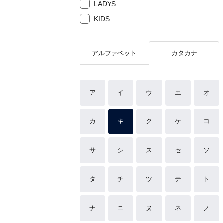
LADYS
KIDS
アルファベット
カタカナ
ア
イ
ウ
エ
オ
カ
キ
ク
ケ
コ
サ
シ
ス
セ
ソ
タ
チ
ツ
テ
ト
ナ
ニ
ヌ
ネ
ノ