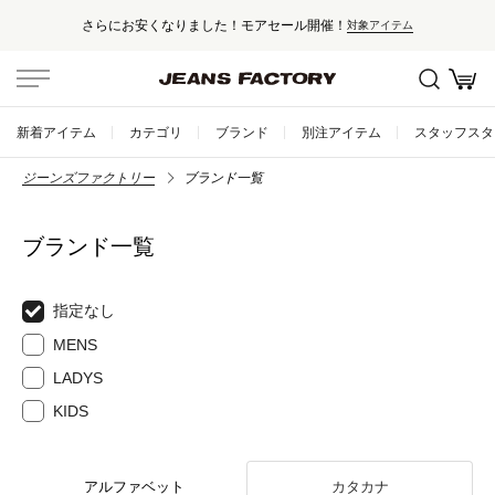
さらにお安くなりました！モアセール開催！
対象アイテム
新着アイテム
カテゴリ
ブランド
別注アイテム
スタッフスタ
ジーンズファクトリー
ブランド一覧
ブランド一覧
指定なし
MENS
LADYS
KIDS
アルファベット
カタカナ