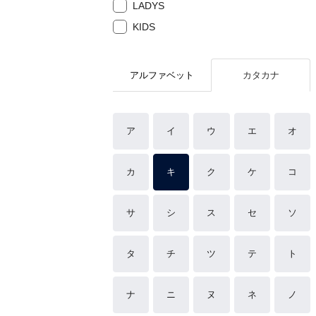
LADYS
KIDS
アルファベット
カタカナ
ア
イ
ウ
エ
オ
カ
キ
ク
ケ
コ
サ
シ
ス
セ
ソ
タ
チ
ツ
テ
ト
ナ
ニ
ヌ
ネ
ノ