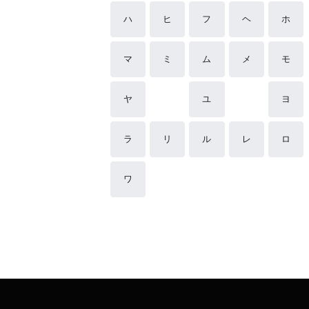
ハ
ヒ
フ
ヘ
ホ
マ
ミ
ム
メ
モ
ヤ
ユ
ヨ
ラ
リ
ル
レ
ロ
ワ