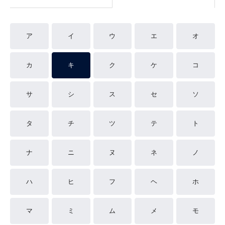
ア
イ
ウ
エ
オ
カ
キ
ク
ケ
コ
サ
シ
ス
セ
ソ
タ
チ
ツ
テ
ト
ナ
ニ
ヌ
ネ
ノ
ハ
ヒ
フ
ヘ
ホ
マ
ミ
ム
メ
モ