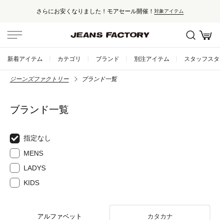
さらにお安くなりました！モアセール開催！
対象アイテム
新着アイテム
カテゴリ
ブランド
別注アイテム
スタッフスタ
ジーンズファクトリー
ブランド一覧
ブランド一覧
指定なし
MENS
LADYS
KIDS
アルファベット
カタカナ