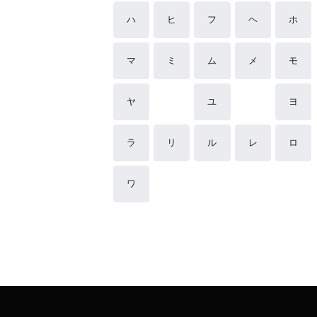
ハ
ヒ
フ
ヘ
ホ
マ
ミ
ム
メ
モ
ヤ
ユ
ヨ
ラ
リ
ル
レ
ロ
ワ