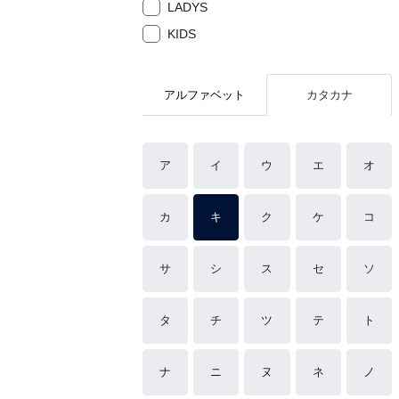
LADYS
KIDS
アルファベット
カタカナ
ア
イ
ウ
エ
オ
カ
キ
ク
ケ
コ
サ
シ
ス
セ
ソ
タ
チ
ツ
テ
ト
ナ
ニ
ヌ
ネ
ノ