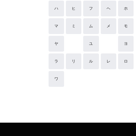
ハ
ヒ
フ
ヘ
ホ
マ
ミ
ム
メ
モ
ヤ
ユ
ヨ
ラ
リ
ル
レ
ロ
ワ