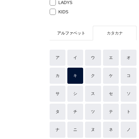
LADYS
KIDS
アルファベット
カタカナ
ア
イ
ウ
エ
オ
カ
キ
ク
ケ
コ
サ
シ
ス
セ
ソ
タ
チ
ツ
テ
ト
ナ
ニ
ヌ
ネ
ノ