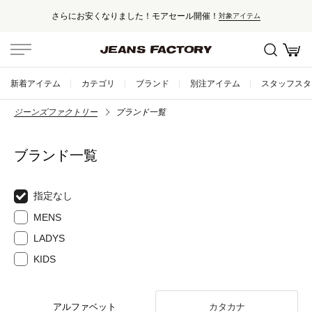
さらにお安くなりました！モアセール開催！
対象アイテム
新着アイテム
カテゴリ
ブランド
別注アイテム
スタッフスタ
ジーンズファクトリー
ブランド一覧
ブランド一覧
指定なし
MENS
LADYS
KIDS
アルファベット
カタカナ