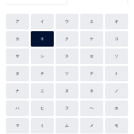
ア
イ
ウ
エ
オ
カ
キ
ク
ケ
コ
サ
シ
ス
セ
ソ
タ
チ
ツ
テ
ト
ナ
ニ
ヌ
ネ
ノ
ハ
ヒ
フ
ヘ
ホ
マ
ミ
ム
メ
モ