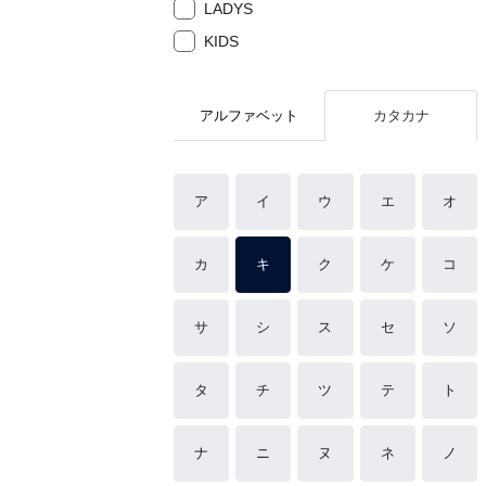
LADYS
KIDS
アルファベット
カタカナ
ア
イ
ウ
エ
オ
カ
キ
ク
ケ
コ
サ
シ
ス
セ
ソ
タ
チ
ツ
テ
ト
ナ
ニ
ヌ
ネ
ノ