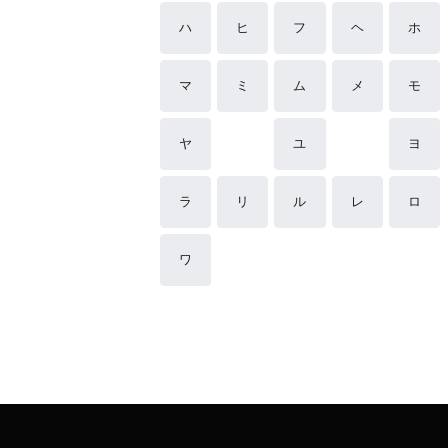
ハ
ヒ
フ
ヘ
ホ
マ
ミ
ム
メ
モ
ヤ
ユ
ヨ
ラ
リ
ル
レ
ロ
ワ