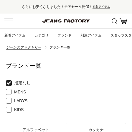
さらにお安くなりました！モアセール開催！
対象アイテム
新着アイテム
カテゴリ
ブランド
別注アイテム
スタッフスタ
ジーンズファクトリー
ブランド一覧
ブランド一覧
指定なし
MENS
LADYS
KIDS
アルファベット
カタカナ