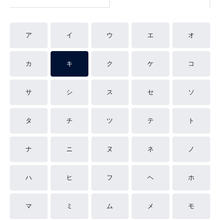
ア
イ
ウ
エ
オ
カ
キ
ク
ケ
コ
サ
シ
ス
セ
ソ
タ
チ
ツ
テ
ト
ナ
ニ
ヌ
ネ
ノ
ハ
ヒ
フ
ヘ
ホ
マ
ミ
ム
メ
モ