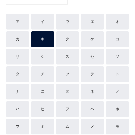
ア
イ
ウ
エ
オ
カ
キ
ク
ケ
コ
サ
シ
ス
セ
ソ
タ
チ
ツ
テ
ト
ナ
ニ
ヌ
ネ
ノ
ハ
ヒ
フ
ヘ
ホ
マ
ミ
ム
メ
モ