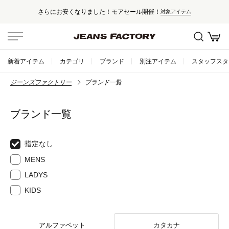
さらにお安くなりました！モアセール開催！
対象アイテム
新着アイテム
カテゴリ
ブランド
別注アイテム
スタッフスタ
ジーンズファクトリー
ブランド一覧
ブランド一覧
指定なし
MENS
LADYS
KIDS
アルファベット
カタカナ